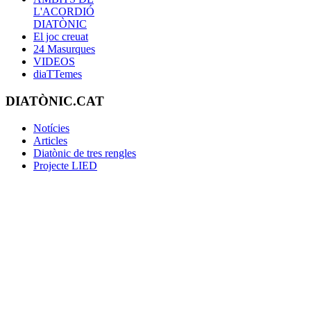
L'ACORDIÓ
DIATÒNIC
El joc creuat
24 Masurques
VIDEOS
diaTTemes
DIATÒNIC.CAT
Notícies
Articles
Diatònic de tres rengles
Projecte LIED