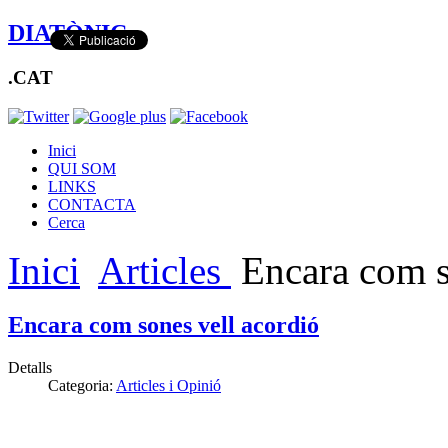
DIATÒNIC
.CAT
Inici
QUI SOM
LINKS
CONTACTA
Cerca
Inici
Articles
Encara com s
Encara com sones vell acordió
Detalls
Categoria:
Articles i Opinió