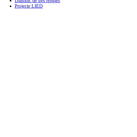
Diatònic de tres rengles
Projecte LIED