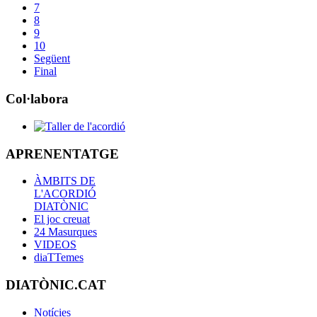
7
8
9
10
Següent
Final
Col·labora
APRENENTATGE
ÀMBITS DE
L'ACORDIÓ
DIATÒNIC
El joc creuat
24 Masurques
VIDEOS
diaTTemes
DIATÒNIC.CAT
Notícies