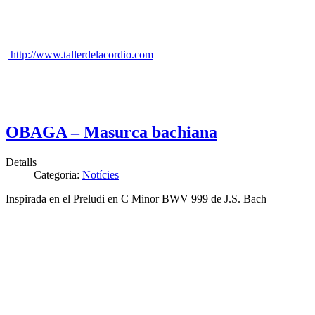
http://www.tallerdelacordio.com
OBAGA – Masurca bachiana
Detalls
Categoria:
Notícies
Inspirada en el Preludi en C Minor BWV 999 de J.S. Bach