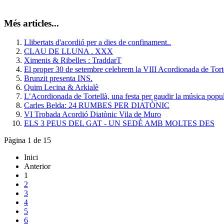
Més articles...
Llibertats d'acordió per a dies de confinament..
CLAU DE LLUNA . XXX
Ximenis & Ribelles : TraddarT
El proper 30 de setembre celebrem la VIII Acordionada de Torte
Brunzit presenta INS.
Quim Lecina & Arkialè
L’Acordionada de Tortellà, una festa per gaudir la música popu
Carles Belda: 24 RUMBES PER DIATÒNIC
VI Trobada Acordió Diatònic Vila de Muro
ELS 3 PEUS DEL GAT - UN SEDÉ AMB MOLTES DES
Pàgina 1 de 15
Inici
Anterior
1
2
3
4
5
6