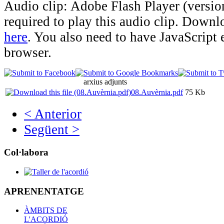
Audio clip: Adobe Flash Player (version
required to play this audio clip. Downlo
here
. You also need to have JavaScript 
browser.
arxius adjunts
08.Auvèrnia.pdf
75 Kb
< Anterior
Següent >
Col·labora
APRENENTATGE
ÀMBITS DE
L'ACORDIÓ