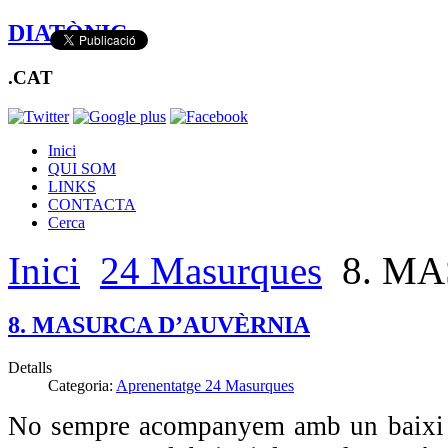
DIATÒNIC
.CAT
Inici
QUI SOM
LINKS
CONTACTA
Cerca
Inici
24 Masurques
8. M
8. MASURCA D’AUVÈRNIA
Detalls
Categoria:
Aprenentatge 24 Masurques
No sempre acompanyem amb un baixi 