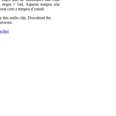
 a negra = 144. Aquests tempos són
derat com a tempos d’estudi.
ay this audio clip. Download the
browser.