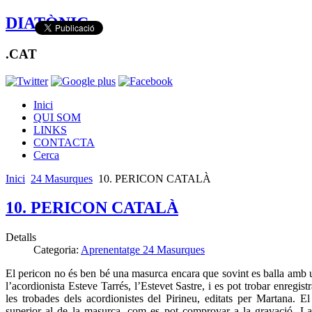
DIATÒNIC
.CAT
Inici
QUI SOM
LINKS
CONTACTA
Cerca
Inici
24 Masurques
10. PERICON CATALÀ
10. PERICON CATALÀ
Detalls
Categoria:
Aprenentatge 24 Masurques
El pericon no és ben bé una masurca encara que sovint es balla amb u
l’acordionista Esteve Tarrés, l’Estevet Sastre, i es pot trobar enregist
les trobades dels acordionistes del Pirineu, editats per Martana. 
superior al de la masurca, com es pot comprovar a la gravació. La