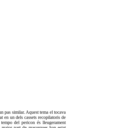
n pas similar. Aquest tema el tocava
rat en un dels cassets recopilatoris de
El tempo del pericon és lleugerament
 major part de masurques han estat