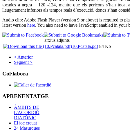
tocades a negra = 120 -124, mentre que els pericons s’han tocat
lleugerament inferiors als tempos reals d’execució, doncs s’han consi
Audio clip: Adobe Flash Player (version 9 or above) is required to pl
latest version
here
. You also need to have JavaScript enabled in your 
arxius adjunts
10.Pcatala.pdf
84 Kb
< Anterior
Següent >
Col·labora
APRENENTATGE
ÀMBITS DE
L'ACORDIÓ
DIATÒNIC
El joc creuat
24 Masurques