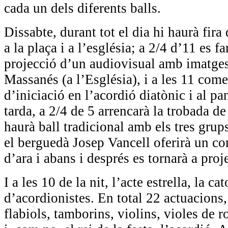
cada un dels diferents balls.
Dissabte, durant tot el dia hi haurà fira 
a la plaça i a l’església; a 2/4 d’11 es f
projecció d’un audiovisual amb imatges
Massanés (a l’Església), i a les 11 comen
d’iniciació en l’acordió diatònic i al pa
tarda, a 2/4 de 5 arrencarà la trobada de 
haurà ball tradicional amb els tres grup
el berguedà Josep Vancell oferirà un c
d’ara i abans i després es tornarà a proj
I a les 10 de la nit, l’acte estrella, la c
d’acordionistes. En total 22 actuacions
flabiols, tamborins, violins, violes de 