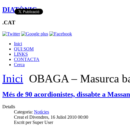
DIATÒNIC
.CAT
Inici
QUI SOM
LINKS
CONTACTA
Cerca
Inici
OBAGA – Masurca ba
Més de 90 acordionistes, dissabte a Massan
Detalls
Categoria:
Notícies
Creat el Divendres, 16 Juliol 2010 00:00
Escrit per Super User