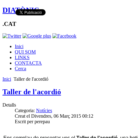
DIATÒNIC
.CAT
Inici
QUI SOM
LINKS
CONTACTA
Cerca
Inici
Taller de l'acordió
Taller de l'acordió
Detalls
Categoria:
Notícies
Creat el Divendres, 06 Març 2015 00:12
Escrit per perepau
Ens complau de presentar-vos el
Taller de l’acordió,
una boti