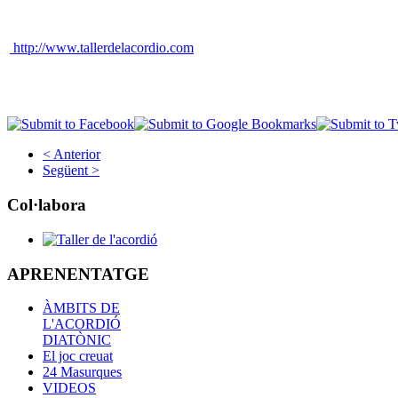
http://www.tallerdelacordio.com
< Anterior
Següent >
Col·labora
APRENENTATGE
ÀMBITS DE
L'ACORDIÓ
DIATÒNIC
El joc creuat
24 Masurques
VIDEOS