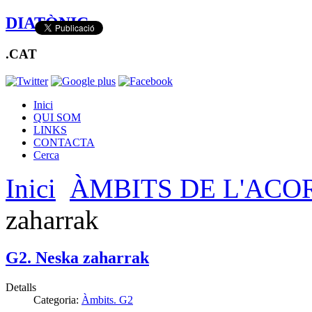
DIATÒNIC
.CAT
Inici
QUI SOM
LINKS
CONTACTA
Cerca
Inici
ÀMBITS DE L'ACO
zaharrak
G2. Neska zaharrak
Detalls
Categoria:
Àmbits. G2