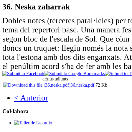
36. Neska zaharrak
Dobles notes (terceres paral·leles) per t
tema del repertori basc. Una manera fes
segon bloc de l'escala de Sol. Que còm e
doncs un truquet: llegiu només la nota 
tota l'estona amb dos dits enganxats. At
el penúltim acord s'ha de fer amb les b
arxius adjunts
36.neska.pdf
72 Kb
< Anterior
Col·labora