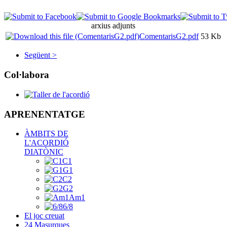
arxius adjunts
ComentarisG2.pdf
53 Kb
Següent >
Col·labora
APRENENTATGE
ÀMBITS DE
L'ACORDIÓ
DIATÒNIC
C1
G1
C2
G2
Am1
6/8
El joc creuat
24 Masurques