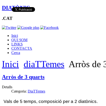
DIATÒNIC
.CAT
Inici
QUI SOM
LINKS
CONTACTA
Cerca
Inici
diaTTemes
Arròs de 
Arròs de 3 quarts
Detalls
Categoria:
DiaTTemes
Vals de 5 temps, composició per a 2 diatònics.