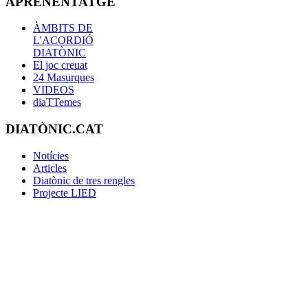
APRENENTATGE
ÀMBITS DE
L'ACORDIÓ
DIATÒNIC
El joc creuat
24 Masurques
VIDEOS
diaTTemes
DIATÒNIC.CAT
Notícies
Articles
Diatònic de tres rengles
Projecte LIED