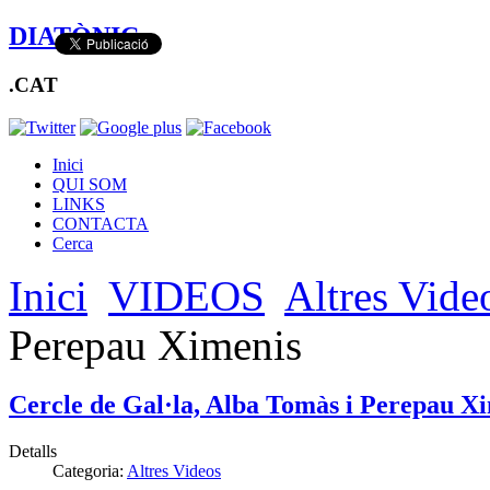
DIATÒNIC
.CAT
Inici
QUI SOM
LINKS
CONTACTA
Cerca
Inici
VIDEOS
Altres Vide
Perepau Ximenis
Cercle de Gal·la, Alba Tomàs i Perepau X
Detalls
Categoria:
Altres Videos